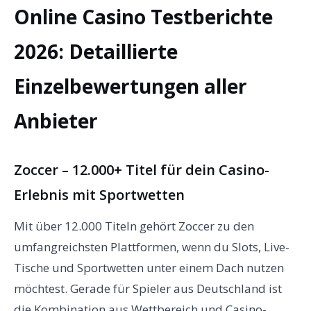
Online Casino Testberichte
2026: Detaillierte
Einzelbewertungen aller
Anbieter
Zoccer – 12.000+ Titel für dein Casino-
Erlebnis mit Sportwetten
Mit über 12.000 Titeln gehört Zoccer zu den
umfangreichsten Plattformen, wenn du Slots, Live-
Tische und Sportwetten unter einem Dach nutzen
möchtest. Gerade für Spieler aus Deutschland ist
die Kombination aus Wettbereich und Casino-