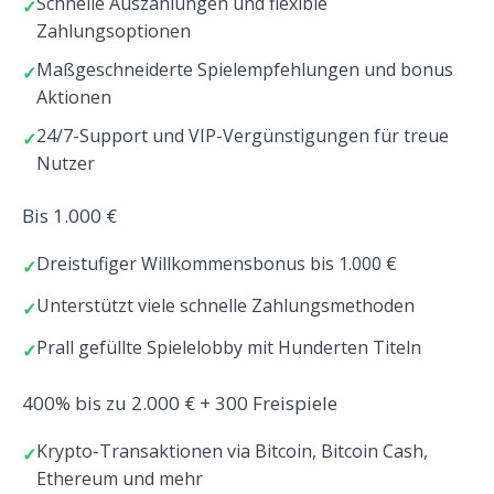
Schnelle Auszahlungen und flexible
Zahlungsoptionen
Maßgeschneiderte Spielempfehlungen und bonus
Aktionen
24/7-Support und VIP-Vergünstigungen für treue
Nutzer
Bis 1.000 €
Dreistufiger Willkommensbonus bis 1.000 €
Unterstützt viele schnelle Zahlungsmethoden
Prall gefüllte Spielelobby mit Hunderten Titeln
400% bis zu 2.000 € + 300 Freispiele
Krypto-Transaktionen via Bitcoin, Bitcoin Cash,
Ethereum und mehr