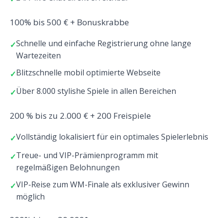
100% bis 500 € + Bonuskrabbe
Schnelle und einfache Registrierung ohne lange
Wartezeiten
Blitzschnelle mobil optimierte Webseite
Über 8.000 stylishe Spiele in allen Bereichen
200 % bis zu 2.000 € + 200 Freispiele
Vollständig lokalisiert für ein optimales Spielerlebnis
Treue- und VIP-Prämienprogramm mit
regelmäßigen Belohnungen
VIP-Reise zum WM-Finale als exklusiver Gewinn
möglich