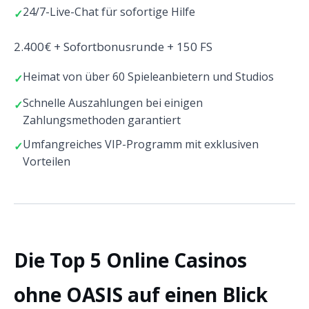
24/7-Live-Chat für sofortige Hilfe
2.400€ + Sofortbonusrunde + 150 FS
Heimat von über 60 Spieleanbietern und Studios
Schnelle Auszahlungen bei einigen
Zahlungsmethoden garantiert
Umfangreiches VIP-Programm mit exklusiven
Vorteilen
Die Top 5 Online Casinos
ohne OASIS auf einen Blick