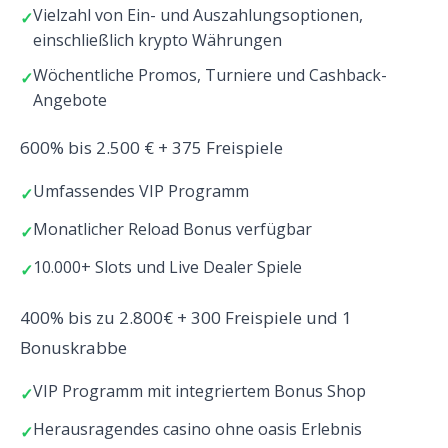
Vielzahl von Ein- und Auszahlungsoptionen,
einschließlich krypto Währungen
Wöchentliche Promos, Turniere und Cashback-
Angebote
600% bis 2.500 € + 375 Freispiele
Umfassendes VIP Programm
Monatlicher Reload Bonus verfügbar
10.000+ Slots und Live Dealer Spiele
400% bis zu 2.800€ + 300 Freispiele und 1
Bonuskrabbe
VIP Programm mit integriertem Bonus Shop
Herausragendes casino ohne oasis Erlebnis