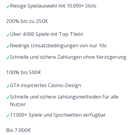
Riesige Spielauswahl mit 10.000+ Slots
200% bis zu 250€
Über 4.000 Spiele mit Top-Titeln
Niedrige Umsatzbedingungen von nur 10x
Schnelle und sichere Zahlungen ohne Verzögerung
100% bis 500€
GTA inspiriertes Casino-Design
Schnelle und sichere zahlungsmethoden für alle
Nutzer
11.000+ Spiele und Sportwetten verfügbar
Bis 7.000€