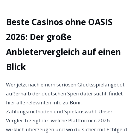
Beste Casinos ohne OASIS
2026: Der große
Anbietervergleich auf einen
Blick
Wer jetzt nach einem seriösen Glücksspielangebot
außerhalb der deutschen Sperrdatei sucht, findet
hier alle relevanten info zu Boni,
Zahlungsmethoden und Spielauswahl. Unser
Vergleich zeigt dir, welche Plattformen 2026
wirklich überzeugen und wo du sicher mit Echtgeld