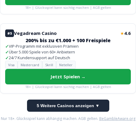
18+ | Glücksspiel kann süchtig machen | AGB gelten
Vegadream Casino
4.6
★
#5
200% bis zu €1.000 + 100 Freispiele
✓
VIP-Programm mit exklusiven Prämien
✓
Über 5.000 Spiele von 60+ Anbietern
✓
24/7 Kundensupport auf Deutsch
Visa
Mastercard
Skrill
Neteller
Jetzt Spielen →
18+ | Glücksspiel kann süchtig machen | AGB gelten
5 Weitere Casinos anzeigen ▼
Nur 18+. Glücksspiel kann abhängig machen. AGB gelten.
BeGambleAware.org