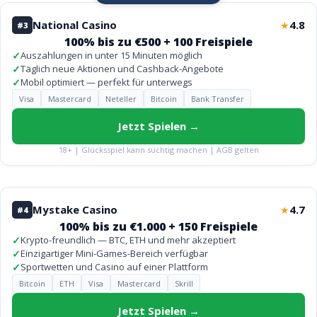
National Casino
4.8
★
#3
100% bis zu €500 + 100 Freispiele
✓
Auszahlungen in unter 15 Minuten möglich
✓
Täglich neue Aktionen und Cashback-Angebote
✓
Mobil optimiert — perfekt für unterwegs
Visa
Mastercard
Neteller
Bitcoin
Bank Transfer
Jetzt Spielen →
18+ | Glücksspiel kann süchtig machen | AGB gelten
Mystake Casino
4.7
★
#4
100% bis zu €1.000 + 150 Freispiele
✓
Krypto-freundlich — BTC, ETH und mehr akzeptiert
✓
Einzigartiger Mini-Games-Bereich verfügbar
✓
Sportwetten und Casino auf einer Plattform
Bitcoin
ETH
Visa
Mastercard
Skrill
Jetzt Spielen →