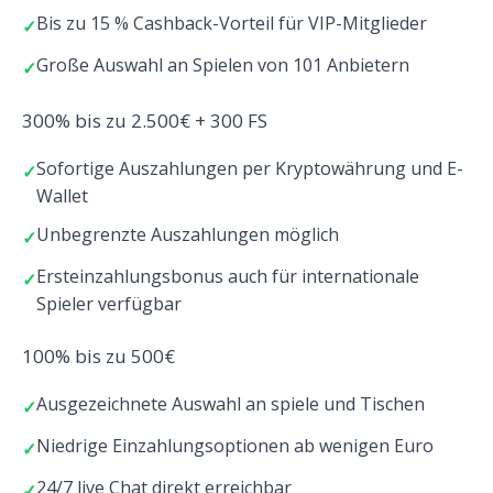
Bis zu 15 % Cashback-Vorteil für VIP-Mitglieder
Große Auswahl an Spielen von 101 Anbietern
300% bis zu 2.500€ + 300 FS
Sofortige Auszahlungen per Kryptowährung und E-
Wallet
Unbegrenzte Auszahlungen möglich
Ersteinzahlungsbonus auch für internationale
Spieler verfügbar
100% bis zu 500€
Ausgezeichnete Auswahl an spiele und Tischen
Niedrige Einzahlungsoptionen ab wenigen Euro
24/7 live Chat direkt erreichbar