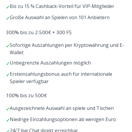
Bis zu 15 % Cashback-Vorteil für VIP-Mitglieder
Große Auswahl an Spielen von 101 Anbietern
300% bis zu 2.500€ + 300 FS
Sofortige Auszahlungen per Kryptowährung und E-
Wallet
Unbegrenzte Auszahlungen möglich
Ersteinzahlungsbonus auch für internationale
Spieler verfügbar
100% bis zu 500€
Ausgezeichnete Auswahl an spiele und Tischen
Niedrige Einzahlungsoptionen ab wenigen Euro
24/7 live Chat direkt erreichbar