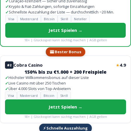
✓
Curaçao-lizenziert — sicher und zuverlässig
✓
Krypto & Fiat-Zahlungen, sofortige Einzahlungen
✓
Schnellste Auszahlung der Liste — durchschnittlich ~20 Min.
Visa
Mastercard
Bitcoin
Skrill
Neteller
Jetzt Spielen →
18+ | Glücksspiel kann süchtig machen | AGB gelten
🎰 Bester Bonus
Cobra Casino
4.9
★
#2
150% bis zu €1.000 + 200 Freispiele
✓
Höchster Willkommensbonus auf dieser Liste
✓
Live Casino mit über 250 Tischen
✓
Über 4.000 Slots von Top-Anbietern
Visa
Mastercard
Bitcoin
Skrill
Jetzt Spielen →
18+ | Glücksspiel kann süchtig machen | AGB gelten
⚡ Schnelle Auszahlung