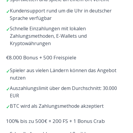
Kundensupport rund um die Uhr in deutscher
Sprache verfügbar
Schnelle Einzahlungen mit lokalen
Zahlungsmethoden, E-Wallets und
Kryptowährungen
€8.000 Bonus + 500 Freispiele
Spieler aus vielen Ländern können das Angebot
nutzen
Auszahlungslimit über dem Durchschnitt: 30.000
EUR
BTC wird als Zahlungsmethode akzeptiert
100% bis zu 500€ + 200 FS + 1 Bonus Crab