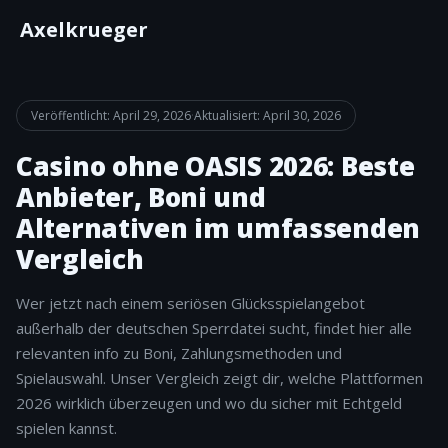
Axelkrueger
Veröffentlicht: April 29, 2026
·
Aktualisiert: April 30, 2026
Casino ohne OASIS 2026: Beste
Anbieter, Boni und
Alternativen im umfassenden
Vergleich
Wer jetzt nach einem seriösen Glücksspielangebot
außerhalb der deutschen Sperrdatei sucht, findet hier alle
relevanten info zu Boni, Zahlungsmethoden und
Spielauswahl. Unser Vergleich zeigt dir, welche Plattformen
2026 wirklich überzeugen und wo du sicher mit Echtgeld
spielen kannst.