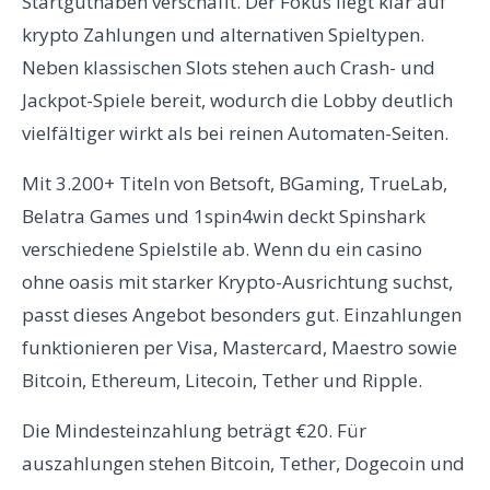
Startguthaben verschafft. Der Fokus liegt klar auf
krypto Zahlungen und alternativen Spieltypen.
Neben klassischen Slots stehen auch Crash- und
Jackpot-Spiele bereit, wodurch die Lobby deutlich
vielfältiger wirkt als bei reinen Automaten-Seiten.
Mit 3.200+ Titeln von Betsoft, BGaming, TrueLab,
Belatra Games und 1spin4win deckt Spinshark
verschiedene Spielstile ab. Wenn du ein casino
ohne oasis mit starker Krypto-Ausrichtung suchst,
passt dieses Angebot besonders gut. Einzahlungen
funktionieren per Visa, Mastercard, Maestro sowie
Bitcoin, Ethereum, Litecoin, Tether und Ripple.
Die Mindesteinzahlung beträgt €20. Für
auszahlungen stehen Bitcoin, Tether, Dogecoin und