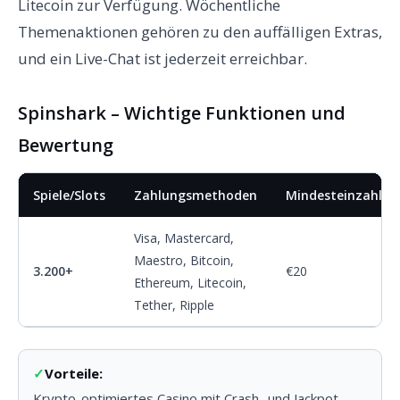
Litecoin zur Verfügung. Wöchentliche
Themenaktionen gehören zu den auffälligen Extras,
und ein Live-Chat ist jederzeit erreichbar.
Spinshark – Wichtige Funktionen und
Bewertung
Spiele/Slots
Zahlungsmethoden
Mindesteinzahlun
Visa, Mastercard,
Maestro, Bitcoin,
3.200+
€20
Ethereum, Litecoin,
Tether, Ripple
Vorteile:
Krypto-optimiertes Casino mit Crash- und Jackpot-