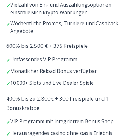
Vielzahl von Ein- und Auszahlungsoptionen,
einschließlich krypto Währungen
Wöchentliche Promos, Turniere und Cashback-
Angebote
600% bis 2.500 € + 375 Freispiele
Umfassendes VIP Programm
Monatlicher Reload Bonus verfügbar
10.000+ Slots und Live Dealer Spiele
400% bis zu 2.800€ + 300 Freispiele und 1
Bonuskrabbe
VIP Programm mit integriertem Bonus Shop
Herausragendes casino ohne oasis Erlebnis