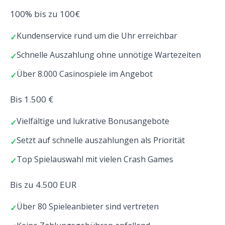
100% bis zu 100€
Kundenservice rund um die Uhr erreichbar
Schnelle Auszahlung ohne unnötige Wartezeiten
Über 8.000 Casinospiele im Angebot
Bis 1.500 €
Vielfältige und lukrative Bonusangebote
Setzt auf schnelle auszahlungen als Priorität
Top Spielauswahl mit vielen Crash Games
Bis zu 4.500 EUR
Über 80 Spieleanbieter sind vertreten