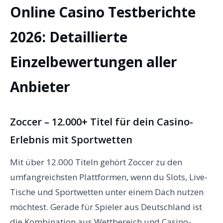
Online Casino Testberichte
2026: Detaillierte
Einzelbewertungen aller
Anbieter
Zoccer – 12.000+ Titel für dein Casino-
Erlebnis mit Sportwetten
Mit über 12.000 Titeln gehört Zoccer zu den
umfangreichsten Plattformen, wenn du Slots, Live-
Tische und Sportwetten unter einem Dach nutzen
möchtest. Gerade für Spieler aus Deutschland ist
die Kombination aus Wettbereich und Casino-