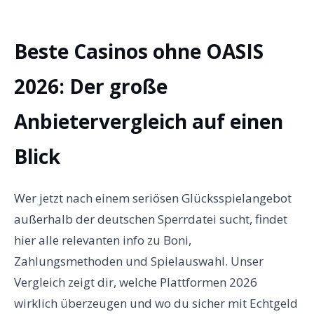
Beste Casinos ohne OASIS
2026: Der große
Anbietervergleich auf einen
Blick
Wer jetzt nach einem seriösen Glücksspielangebot
außerhalb der deutschen Sperrdatei sucht, findet
hier alle relevanten info zu Boni,
Zahlungsmethoden und Spielauswahl. Unser
Vergleich zeigt dir, welche Plattformen 2026
wirklich überzeugen und wo du sicher mit Echtgeld