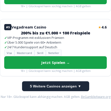
18+ | Glücksspiel kann süchtig machen | AGB gelten
Vegadream Casino
4.6
★
#5
200% bis zu €1.000 + 100 Freispiele
✓
VIP-Programm mit exklusiven Prämien
✓
Über 5.000 Spiele von 60+ Anbietern
✓
24/7 Kundensupport auf Deutsch
Visa
Mastercard
Skrill
Neteller
Jetzt Spielen →
18+ | Glücksspiel kann süchtig machen | AGB gelten
5 Weitere Casinos anzeigen ▼
Nur 18+. Glücksspiel kann abhängig machen. AGB gelten.
BeGambleAware.org