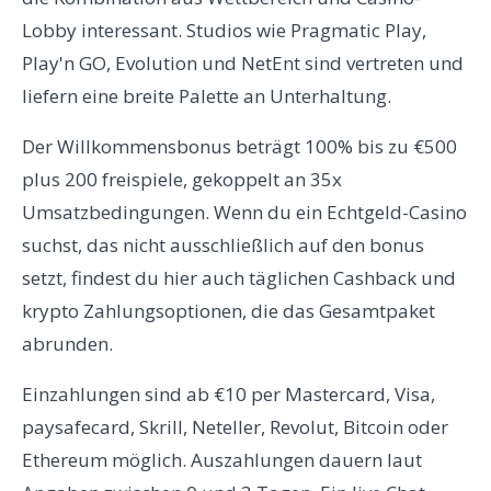
Lobby interessant. Studios wie Pragmatic Play,
Play'n GO, Evolution und NetEnt sind vertreten und
liefern eine breite Palette an Unterhaltung.
Der Willkommensbonus beträgt 100% bis zu €500
plus 200 freispiele, gekoppelt an 35x
Umsatzbedingungen. Wenn du ein Echtgeld-Casino
suchst, das nicht ausschließlich auf den bonus
setzt, findest du hier auch täglichen Cashback und
krypto Zahlungsoptionen, die das Gesamtpaket
abrunden.
Einzahlungen sind ab €10 per Mastercard, Visa,
paysafecard, Skrill, Neteller, Revolut, Bitcoin oder
Ethereum möglich. Auszahlungen dauern laut